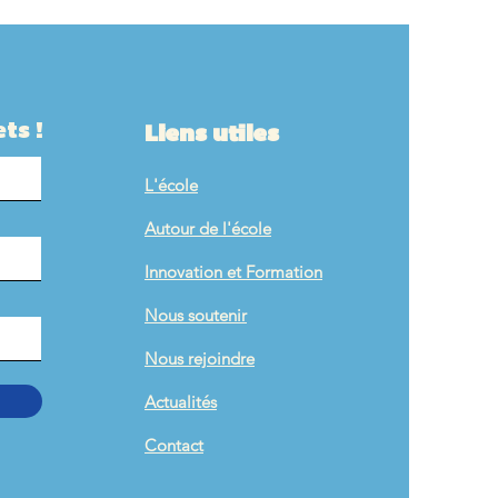
he se tait. Pour nous
e fois ci Pinocchio,
au et collines
ts !
Liens utiles
L'école
Autour de l'école
Innovation et Formation
Nous soutenir
Nous rejoindre
Actualités
Contact