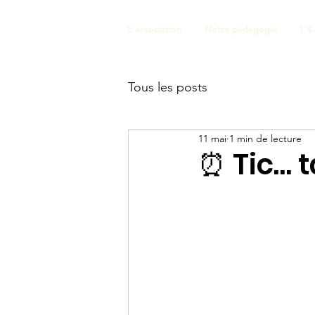
L'association
Notre pédagogie
L'É
Tous les posts
11 mai
1 min de lecture
⏰ Tic… t