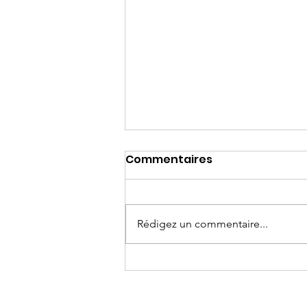
Commentaires
Rédigez un commentaire...
La comédie musicale
Pinocchio : Une grande
aventure artistique et