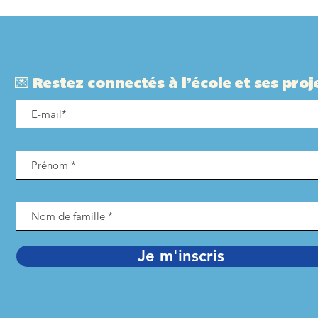
𝗱𝗲́𝗰𝗹𝗮𝗿𝗮𝘁𝗶𝗼𝗻.
cloc
cett
bate
💌 Restez connectés à l’école et ses proje
Je m'inscris