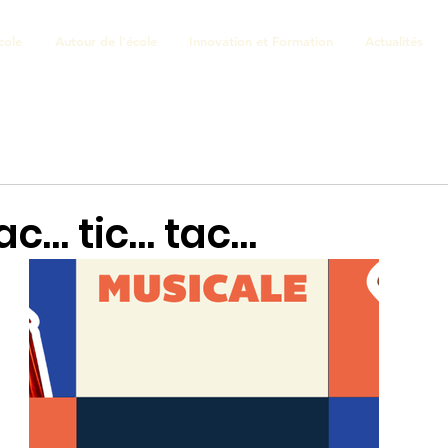
cole
Autour de l'école
Innovation et Formation
Actualités
ac… tic… tac…