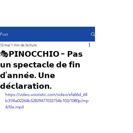
Post
12 mai
1 min de lecture
🎭𝗣𝗜𝗡𝗢𝗖𝗖𝗛𝗜𝗢 - 𝗣𝗮𝘀
𝘂𝗻 𝘀𝗽𝗲𝗰𝘁𝗮𝗰𝗹𝗲 𝗱𝗲 𝗳𝗶𝗻
𝗱'𝗮𝗻𝗻𝗲́𝗲. 𝗨𝗻𝗲
𝗱𝗲́𝗰𝗹𝗮𝗿𝗮𝘁𝗶𝗼𝗻.
https://video.wixstatic.com/video/efa66d_64
b31f6a02264b52829477032754b103/1080p/mp
4/file.mp4